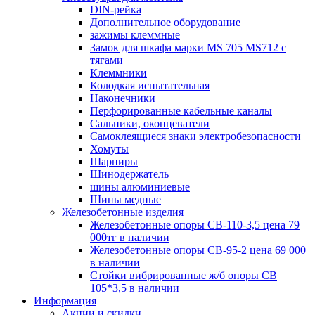
DIN-рейка
Дополнительное оборудование
зажимы клеммные
Замок для шкафа марки MS 705 MS712 с
тягами
Клеммники
Колодкая испытательная
Наконечники
Перфорированные кабельные каналы
Сальники, оконцеватели
Самоклеящиеся знаки электробезопасности
Хомуты
Шарниры
Шинодержатель
шины алюминиевые
Шины медные
Железобетонные изделия
Железобетонные опоры СВ-110-3,5 цена 79
000тг в наличии
Железобетонные опоры СВ-95-2 цена 69 000
в наличии
Стойки вибрированные ж/б опоры CВ
105*3,5 в наличии
Информация
Акции и скидки