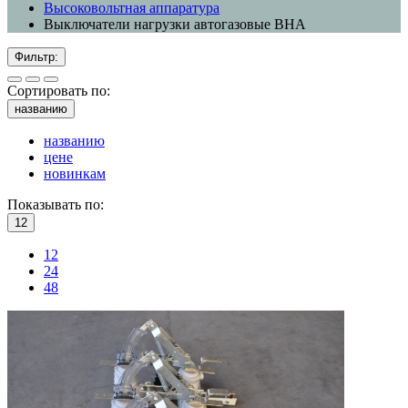
Высоковольтная аппаратура
Выключатели нагрузки автогазовые ВНА
Фильтр:
Сортировать по:
названию
названию
цене
новинкам
Показывать по:
12
12
24
48