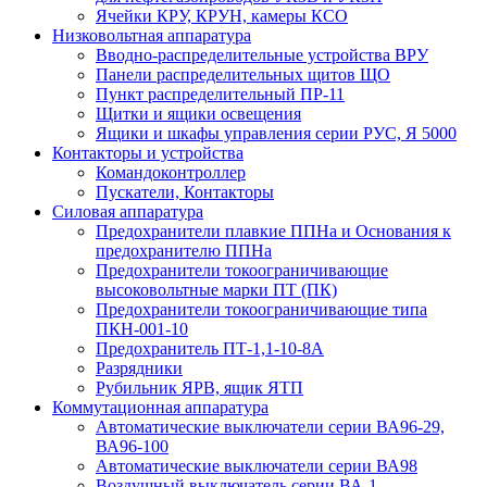
Ячейки КРУ, КРУН, камеры КСО
Низковольтная аппаратура
Вводно-распределительные устройства ВРУ
Панели распределительных щитов ЩО
Пункт распределительный ПР-11
Щитки и ящики освещения
Ящики и шкафы управления серии РУС, Я 5000
Контакторы и устройства
Командоконтроллер
Пускатели, Контакторы
Силовая аппаратура
Предохранители плавкие ППНа и Основания к
предохранителю ППНа
Предохранители токоограничивающие
высоковольтные марки ПТ (ПК)
Предохранители токоограничивающие типа
ПКН-001-10
Предохранитель ПТ-1,1-10-8А
Разрядники
Рубильник ЯРВ, ящик ЯТП
Коммутационная аппаратура
Автоматические выключатели серии ВА96-29,
ВА96-100
Автоматические выключатели серии ВА98
Воздушный выключатель серии ВА-1