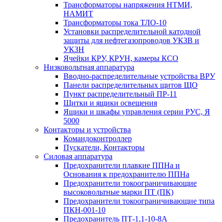
Трансформаторы напряжения НТМИ,
НАМИТ
Трансформаторы тока ТЛО-10
Установки распределительной катодной
защиты для нефтегазопроводов УКЗВ и
УКЗН
Ячейки КРУ, КРУН, камеры КСО
Низковольтная аппаратура
Вводно-распределительные устройства ВРУ
Панели распределительных щитов ЩО
Пункт распределительный ПР-11
Щитки и ящики освещения
Ящики и шкафы управления серии РУС, Я
5000
Контакторы и устройства
Командоконтроллер
Пускатели, Контакторы
Силовая аппаратура
Предохранители плавкие ППНа и
Основания к предохранителю ППНа
Предохранители токоограничивающие
высоковольтные марки ПТ (ПК)
Предохранители токоограничивающие типа
ПКН-001-10
Предохранитель ПТ-1,1-10-8А