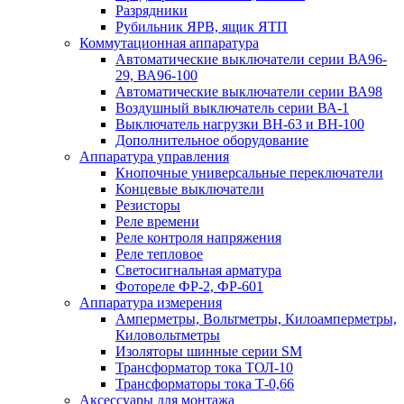
Разрядники
Рубильник ЯРВ, ящик ЯТП
Коммутационная аппаратура
Автоматические выключатели серии ВА96-
29, ВА96-100
Автоматические выключатели серии ВА98
Воздушный выключатель серии ВА-1
Выключатель нагрузки ВН-63 и ВН-100
Дополнительное оборудование
Аппаратура управления
Кнопочные универсальные переключатели
Концевые выключатели
Резисторы
Реле времени
Реле контроля напряжения
Реле тепловое
Светосигнальная арматура
Фотореле ФР-2, ФР-601
Аппаратура измерения
Амперметры, Вольтметры, Килоамперметры,
Киловольтметры
Изоляторы шинные серии SM
Трансформатор тока ТОЛ-10
Трансформаторы тока Т-0,66
Аксессуары для монтажа