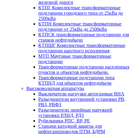
железной дороги
КТПГ Комплектные трансформаторные
подстанции городского типа от 25кВа до
2500кВа
КТПН Комплектные трансформаторные
подстанции от 25кВа до 2500кВа
КТПСК трансформаторные подстанции для
станков нефтедобычи
КТПШГ Комплектные трансформаторные
подстанции шахтного исполнения
МТП Мачтовые трансформаторные
подстанции
Трансформаторные подстанции населенных
пунктов и объектов нефтедобычи.
Трансформаторные подстанции типа
КТПНД для объектов нефтедобычи
Высоковольтная аппаратура
Выключатели нагрузки автогазовые ВНА
Разъединители внутренней установки РВ,
РВЗ, РВФЗ
Разъединители линейные наружней
установки РЛНД, РДЗ
Рубильники РПС, ВР, РЕ
Станции катодной защиты для
нефтегазопроводов ПТМ, БДРМ