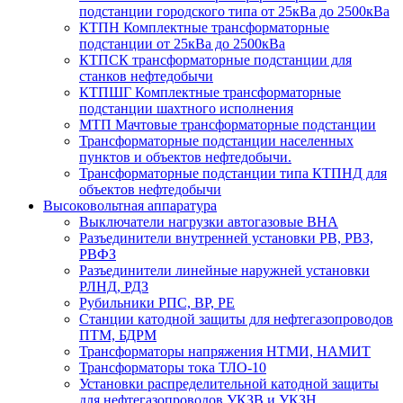
подстанции городского типа от 25кВа до 2500кВа
КТПН Комплектные трансформаторные
подстанции от 25кВа до 2500кВа
КТПСК трансформаторные подстанции для
станков нефтедобычи
КТПШГ Комплектные трансформаторные
подстанции шахтного исполнения
МТП Мачтовые трансформаторные подстанции
Трансформаторные подстанции населенных
пунктов и объектов нефтедобычи.
Трансформаторные подстанции типа КТПНД для
объектов нефтедобычи
Высоковольтная аппаратура
Выключатели нагрузки автогазовые ВНА
Разъединители внутренней установки РВ, РВЗ,
РВФЗ
Разъединители линейные наружней установки
РЛНД, РДЗ
Рубильники РПС, ВР, РЕ
Станции катодной защиты для нефтегазопроводов
ПТМ, БДРМ
Трансформаторы напряжения НТМИ, НАМИТ
Трансформаторы тока ТЛО-10
Установки распределительной катодной защиты
для нефтегазопроводов УКЗВ и УКЗН