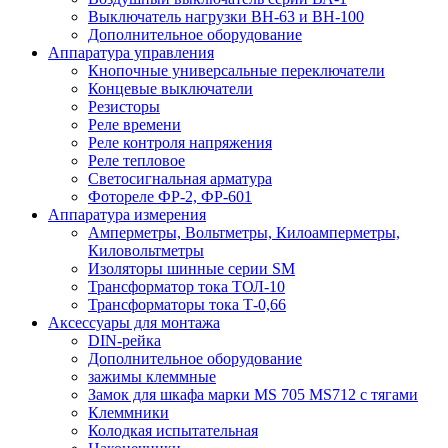
Выключатель нагрузки ВН-63 и ВН-100
Дополнительное оборудование
Аппаратура управления
Кнопочные универсальные переключатели
Концевые выключатели
Резисторы
Реле времени
Реле контроля напряжения
Реле тепловое
Светосигнальная арматура
Фотореле ФР-2, ФР-601
Аппаратура измерения
Амперметры, Вольтметры, Килоамперметры,
Киловольтметры
Изоляторы шинные серии SM
Трансформатор тока ТОЛ-10
Трансформаторы тока Т-0,66
Аксессуары для монтажа
DIN-рейка
Дополнительное оборудование
зажимы клеммные
Замок для шкафа марки MS 705 MS712 с тягами
Клеммники
Колодкая испытательная