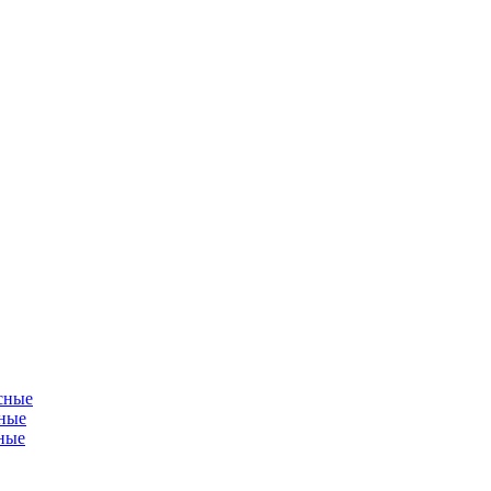
сные
ные
ные