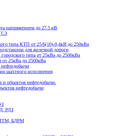
а напряжением до 27.5 кВ
 ТСЗ
го типа КТП от 25/6(10)-0,4кВ до 250кВа
одстанции для железной дороги
ородского типа от 25кВа до 2500кВа
от 25кВа до 2500кВа
 нефтедобычи
ии шахтного исполнения
 и объектов нефтедобычи.
ъектов нефтедобычи
ФЗ
Д, РДЗ
 ПТМ, БДРМ