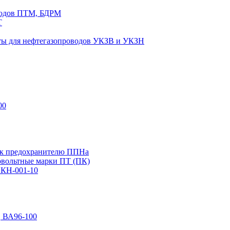
водов ПТМ, БДРМ
Т
иты для нефтегазопроводов УКЗВ и УКЗН
00
 к предохранителю ППНа
вольтные марки ПТ (ПК)
ПКН-001-10
, ВА96-100