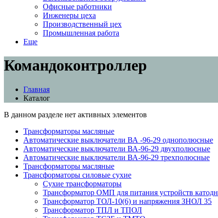
Офисные работники
Инженеры цеха
Производственный цех
Промышленная работа
Еще
Командоконтроллер
Главная
Каталог
В данном разделе нет активных элементов
Трансформаторы масляные
Автоматические выключатели ВА -96-29 однополюсные
Автоматические выключатели ВА-96-29 двухполюсные
Автоматические выключатели ВА-96-29 трехполюсные
Трансформаторы масляные
Трансформаторы силовые сухие
Сухие трансформаторы
Трансформатор ОМП для питания устройств катод
Трансформатор ТОЛ-10(6) и напряжения ЗНОЛ 35
Трансформатор ТПЛ и ТПОЛ