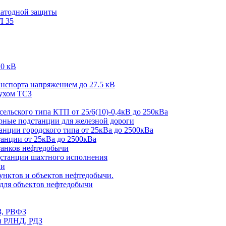
катодной защиты
Л 35
10 кВ
спорта напряжением до 27.5 кВ
жухом ТСЗ
льского типа КТП от 25/6(10)-0,4кВ до 250кВа
ные подстанции для железной дороги
ции городского типа от 25кВа до 2500кВа
нции от 25кВа до 2500кВа
анков нефтедобычи
танции шахтного исполнения
ии
нктов и объектов нефтедобычи.
ля объектов нефтедобычи
З, РВФЗ
и РЛНД, РДЗ