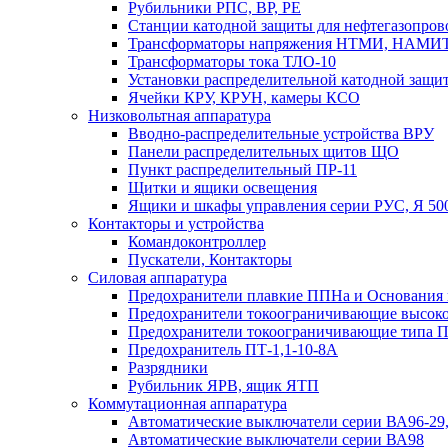
Рубильники РПС, ВР, РЕ
Станции катодной защиты для нефтегазопро
Трансформаторы напряжения НТМИ, НАМИ
Трансформаторы тока ТЛО-10
Установки распределительной катодной защ
Ячейки КРУ, КРУН, камеры КСО
Низковольтная аппаратура
Вводно-распределительные устройства ВРУ
Панели распределительных щитов ЩО
Пункт распределительный ПР-11
Щитки и ящики освещения
Ящики и шкафы управления серии РУС, Я 50
Контакторы и устройства
Командоконтроллер
Пускатели, Контакторы
Силовая аппаратура
Предохранители плавкие ППНа и Основания
Предохранители токоограничивающие высоко
Предохранители токоограничивающие типа 
Предохранитель ПТ-1,1-10-8А
Разрядники
Рубильник ЯРВ, ящик ЯТП
Коммутационная аппаратура
Автоматические выключатели серии ВА96-29
Автоматические выключатели серии ВА98