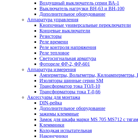
Воздушный выключатель серии ВА-1
Выключатель нагрузки ВН-63 и ВН-100
Дополнительное оборудование
Аппаратура управления
Кнопочные универсальные переключатели
Концевые выключатели
Резисторы
Реле времени
Реле контроля напряжения
Реле тепловое
Светосигнальная арматура
Фотореле ФР-2, ФР-601
Аппаратура измерения
Амперметры, Вольтметры, Килоамперметры, 
Изоляторы шинные серии SM
Трансформатор тока ТОЛ-10
Трансформаторы тока Т-0,66
Аксессуары для монтажа
DIN-рейка
Дополнительное оборудование
зажимы клеммные
Замок для шкафа марки MS 705 MS712 с тяга
Клеммники
Колодкая испытательная
Наконечники