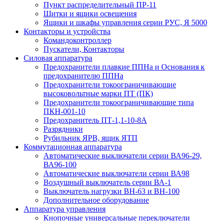
Пункт распределительный ПР-11
Щитки и ящики освещения
Ящики и шкафы управления серии РУС, Я 5000
Контакторы и устройства
Командоконтроллер
Пускатели, Контакторы
Силовая аппаратура
Предохранители плавкие ППНа и Основания к
предохранителю ППНа
Предохранители токоограничивающие
высоковольтные марки ПТ (ПК)
Предохранители токоограничивающие типа
ПКН-001-10
Предохранитель ПТ-1,1-10-8А
Разрядники
Рубильник ЯРВ, ящик ЯТП
Коммутационная аппаратура
Автоматические выключатели серии ВА96-29,
ВА96-100
Автоматические выключатели серии ВА98
Воздушный выключатель серии ВА-1
Выключатель нагрузки ВН-63 и ВН-100
Дополнительное оборудование
Аппаратура управления
Кнопочные универсальные переключатели