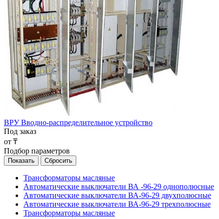
ВРУ Вводно-распределительное устройство
Под заказ
от ₸
Подбор параметров
Трансформаторы масляные
Автоматические выключатели ВА -96-29 однополюсные
Автоматические выключатели ВА-96-29 двухполюсные
Автоматические выключатели ВА-96-29 трехполюсные
Трансформаторы масляные