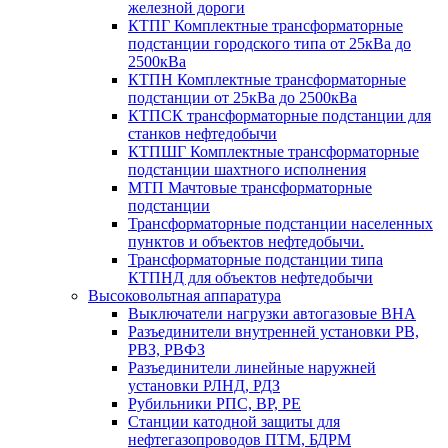
железной дороги
КТПГ Комплектные трансформаторные
подстанции городского типа от 25кВа до
2500кВа
КТПН Комплектные трансформаторные
подстанции от 25кВа до 2500кВа
КТПСК трансформаторные подстанции для
станков нефтедобычи
КТПШГ Комплектные трансформаторные
подстанции шахтного исполнения
МТП Мачтовые трансформаторные
подстанции
Трансформаторные подстанции населенных
пунктов и объектов нефтедобычи.
Трансформаторные подстанции типа
КТПНД для объектов нефтедобычи
Высоковольтная аппаратура
Выключатели нагрузки автогазовые ВНА
Разъединители внутренней установки РВ,
РВЗ, РВФЗ
Разъединители линейные наружней
установки РЛНД, РДЗ
Рубильники РПС, ВР, РЕ
Станции катодной защиты для
нефтегазопроводов ПТМ, БДРМ