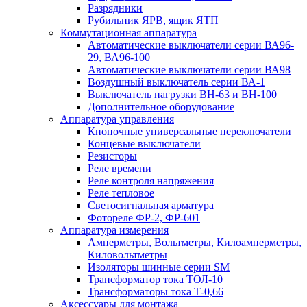
Разрядники
Рубильник ЯРВ, ящик ЯТП
Коммутационная аппаратура
Автоматические выключатели серии ВА96-
29, ВА96-100
Автоматические выключатели серии ВА98
Воздушный выключатель серии ВА-1
Выключатель нагрузки ВН-63 и ВН-100
Дополнительное оборудование
Аппаратура управления
Кнопочные универсальные переключатели
Концевые выключатели
Резисторы
Реле времени
Реле контроля напряжения
Реле тепловое
Светосигнальная арматура
Фотореле ФР-2, ФР-601
Аппаратура измерения
Амперметры, Вольтметры, Килоамперметры,
Киловольтметры
Изоляторы шинные серии SM
Трансформатор тока ТОЛ-10
Трансформаторы тока Т-0,66
Аксессуары для монтажа