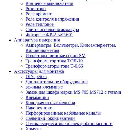
Концевые выключатели
Резисторы
Реле времени
Реле контроля напряжения
Реле тепловое
Светосигнальная арматура
Фотореле ФР-2, ФР-601
Аппаратура измерения
Амперметры, Вольтметры, Килоамперметры,
Киловольтметры
Изоляторы шинные серии SM
Трансформатор тока ТОЛ-10
Трансформаторы тока Т-0,66
Аксессуары для монтажа
DIN-рейка
Дополнительное оборудование
зажимы клеммные
Замок для шкафа марки MS 705 MS712 с тягами
Клеммники
Колодкая испытательная
Наконечники
Перфорированные кабельные каналы
Сальники, оконцеватели
Самоклеящиеся знаки электробезопасности
Хомуты