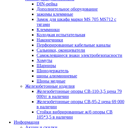
DIN-рейка
Дополнительное оборудование
зажимы клеммные
Замок для шкафа марки MS 705 MS712 с
тягами
Клеммники
Колодкая испытательная
Наконечники
Перфорированные кабельные каналы
Сальники, оконцеватели
Самоклеящиеся знаки электробезопасности
Хомуты
Шарниры
Шинодержатель
шины алюминиевые
Шины медные
Железобетонные изделия
Железобетонные опоры СВ-110-3,5 цена 79
000тг в наличии
Железобетонные опоры СВ-95-2 цена 69 000
в наличии
Стойки вибрированные ж/б опоры CВ
105*3,5 в наличии
Информация
Акции и скидки