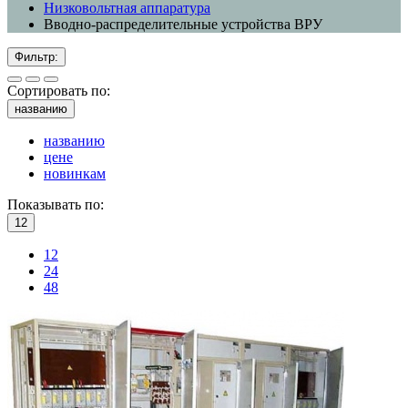
Низковольтная аппаратура
Вводно-распределительные устройства ВРУ
Фильтр:
Сортировать по:
названию
названию
цене
новинкам
Показывать по:
12
12
24
48