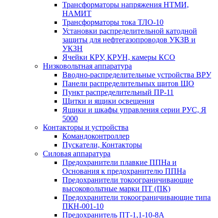
Трансформаторы напряжения НТМИ,
НАМИТ
Трансформаторы тока ТЛО-10
Установки распределительной катодной
защиты для нефтегазопроводов УКЗВ и
УКЗН
Ячейки КРУ, КРУН, камеры КСО
Низковольтная аппаратура
Вводно-распределительные устройства ВРУ
Панели распределительных щитов ЩО
Пункт распределительный ПР-11
Щитки и ящики освещения
Ящики и шкафы управления серии РУС, Я
5000
Контакторы и устройства
Командоконтроллер
Пускатели, Контакторы
Силовая аппаратура
Предохранители плавкие ППНа и
Основания к предохранителю ППНа
Предохранители токоограничивающие
высоковольтные марки ПТ (ПК)
Предохранители токоограничивающие типа
ПКН-001-10
Предохранитель ПТ-1,1-10-8А