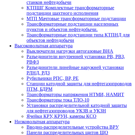
станков нефтедобычи
КТПШГ Комплектные трансформаторные
подстанции шахтного исполнения
МТП Мачтовые трансформаторные подстанции
Трансформаторные подстанции населенных
пунктов и объектов нефтедобычи.
Трансформаторные подстанции типа КТПНД для
объектов нефтедобычи
Высоковольтная аппаратура
Выключатели нагрузки автогазовые ВНА
Разъединители внутренней установки РВ, РВЗ,
РВФЗ
Разъединители линейные наружней установки
РЛНД, РДЗ
Рубильники РПС, ВР, РЕ
Станции катодной защиты для нефтегазопроводов
ПТМ, БДРМ
Трансформаторы напряжения НТМИ, НАМИТ
Трансформаторы тока ТЛО-10
Установки распределительной катодной защиты
для нефтегазопроводов УКЗВ и УКЗН
Ячейки КРУ, КРУН, камеры КСО
Низковольтная аппаратура
Вводно-распределительные устройства ВРУ
Панели распределительных щитов ЩО