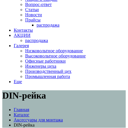
Вопрос-ответ
Статьи
Новости
Прайсы
распродажа
Контакты
АКЦИИ
распродажа
Галерея
Низковольтное оборудование
Высоковольтное оборудование
Офисные работники
Инженеры цеха
Производственный цех
Промышленная работа
Еще
DIN-рейка
Главная
Каталог
Аксессуары для монтажа
DIN-рейка