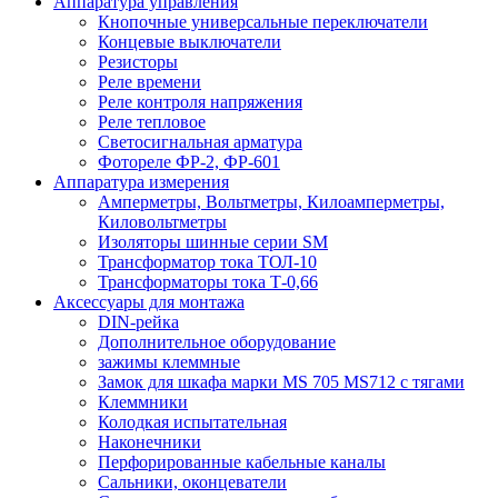
Аппаратура управления
Кнопочные универсальные переключатели
Концевые выключатели
Резисторы
Реле времени
Реле контроля напряжения
Реле тепловое
Светосигнальная арматура
Фотореле ФР-2, ФР-601
Аппаратура измерения
Амперметры, Вольтметры, Килоамперметры,
Киловольтметры
Изоляторы шинные серии SM
Трансформатор тока ТОЛ-10
Трансформаторы тока Т-0,66
Аксессуары для монтажа
DIN-рейка
Дополнительное оборудование
зажимы клеммные
Замок для шкафа марки MS 705 MS712 с тягами
Клеммники
Колодкая испытательная
Наконечники
Перфорированные кабельные каналы
Сальники, оконцеватели