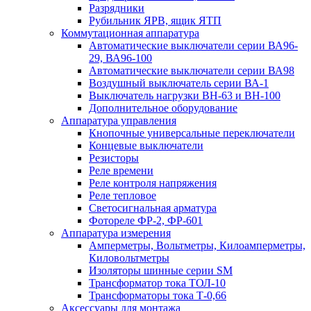
Разрядники
Рубильник ЯРВ, ящик ЯТП
Коммутационная аппаратура
Автоматические выключатели серии ВА96-
29, ВА96-100
Автоматические выключатели серии ВА98
Воздушный выключатель серии ВА-1
Выключатель нагрузки ВН-63 и ВН-100
Дополнительное оборудование
Аппаратура управления
Кнопочные универсальные переключатели
Концевые выключатели
Резисторы
Реле времени
Реле контроля напряжения
Реле тепловое
Светосигнальная арматура
Фотореле ФР-2, ФР-601
Аппаратура измерения
Амперметры, Вольтметры, Килоамперметры,
Киловольтметры
Изоляторы шинные серии SM
Трансформатор тока ТОЛ-10
Трансформаторы тока Т-0,66
Аксессуары для монтажа