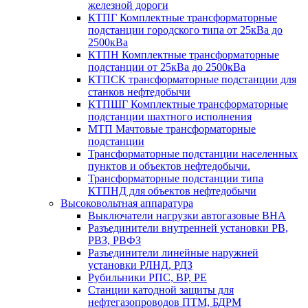
железной дороги
КТПГ Комплектные трансформаторные
подстанции городского типа от 25кВа до
2500кВа
КТПН Комплектные трансформаторные
подстанции от 25кВа до 2500кВа
КТПСК трансформаторные подстанции для
станков нефтедобычи
КТПШГ Комплектные трансформаторные
подстанции шахтного исполнения
МТП Мачтовые трансформаторные
подстанции
Трансформаторные подстанции населенных
пунктов и объектов нефтедобычи.
Трансформаторные подстанции типа
КТПНД для объектов нефтедобычи
Высоковольтная аппаратура
Выключатели нагрузки автогазовые ВНА
Разъединители внутренней установки РВ,
РВЗ, РВФЗ
Разъединители линейные наружней
установки РЛНД, РДЗ
Рубильники РПС, ВР, РЕ
Станции катодной защиты для
нефтегазопроводов ПТМ, БДРМ