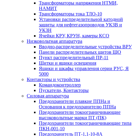
Трансформаторы напряжения НТМИ,
НАМИТ
Трансформаторы тока ТЛО-10
Установки распределительной катодной
защиты для нефтегазопроводов УКЗВ и
УКЗН
Ячейки КРУ, КРУН, камеры КСО
Низковольтная аппаратура
Вводно-распределительные устройства ВРУ
Панели распределительных щитов ЩО
Пункт распределительный ПР-11
Щитки и ящики освещения
Ящики и шкафы управления серии РУС, Я
5000
Контакторы и устройства
Командоконтроллер
Пускатели, Контакторы
Силовая аппаратура
Предохранители плавкие ППНа и
Основания к предохранителю ППНа
Предохранители токоограничивающие
высоковольтные марки ПТ (ПК)
Предохранители токоограничивающие типа
ПКН-001-10
Предохранитель ПТ-1,1-10-8А