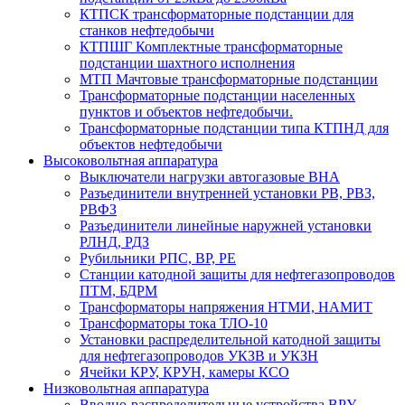
КТПСК трансформаторные подстанции для
станков нефтедобычи
КТПШГ Комплектные трансформаторные
подстанции шахтного исполнения
МТП Мачтовые трансформаторные подстанции
Трансформаторные подстанции населенных
пунктов и объектов нефтедобычи.
Трансформаторные подстанции типа КТПНД для
объектов нефтедобычи
Высоковольтная аппаратура
Выключатели нагрузки автогазовые ВНА
Разъединители внутренней установки РВ, РВЗ,
РВФЗ
Разъединители линейные наружней установки
РЛНД, РДЗ
Рубильники РПС, ВР, РЕ
Станции катодной защиты для нефтегазопроводов
ПТМ, БДРМ
Трансформаторы напряжения НТМИ, НАМИТ
Трансформаторы тока ТЛО-10
Установки распределительной катодной защиты
для нефтегазопроводов УКЗВ и УКЗН
Ячейки КРУ, КРУН, камеры КСО
Низковольтная аппаратура
Вводно-распределительные устройства ВРУ