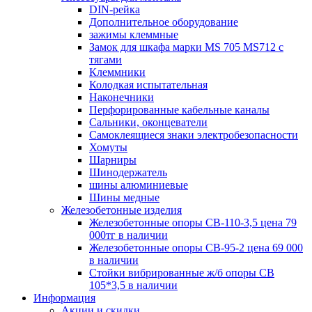
DIN-рейка
Дополнительное оборудование
зажимы клеммные
Замок для шкафа марки MS 705 MS712 с
тягами
Клеммники
Колодкая испытательная
Наконечники
Перфорированные кабельные каналы
Сальники, оконцеватели
Самоклеящиеся знаки электробезопасности
Хомуты
Шарниры
Шинодержатель
шины алюминиевые
Шины медные
Железобетонные изделия
Железобетонные опоры СВ-110-3,5 цена 79
000тг в наличии
Железобетонные опоры СВ-95-2 цена 69 000
в наличии
Стойки вибрированные ж/б опоры CВ
105*3,5 в наличии
Информация
Акции и скидки