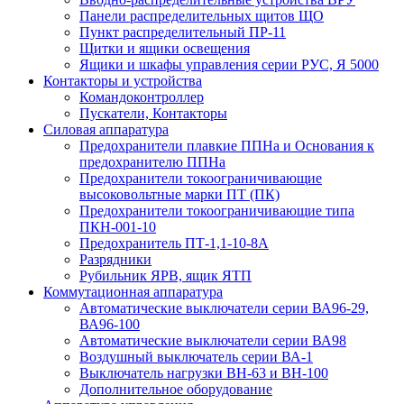
Панели распределительных щитов ЩО
Пункт распределительный ПР-11
Щитки и ящики освещения
Ящики и шкафы управления серии РУС, Я 5000
Контакторы и устройства
Командоконтроллер
Пускатели, Контакторы
Силовая аппаратура
Предохранители плавкие ППНа и Основания к
предохранителю ППНа
Предохранители токоограничивающие
высоковольтные марки ПТ (ПК)
Предохранители токоограничивающие типа
ПКН-001-10
Предохранитель ПТ-1,1-10-8А
Разрядники
Рубильник ЯРВ, ящик ЯТП
Коммутационная аппаратура
Автоматические выключатели серии ВА96-29,
ВА96-100
Автоматические выключатели серии ВА98
Воздушный выключатель серии ВА-1
Выключатель нагрузки ВН-63 и ВН-100
Дополнительное оборудование