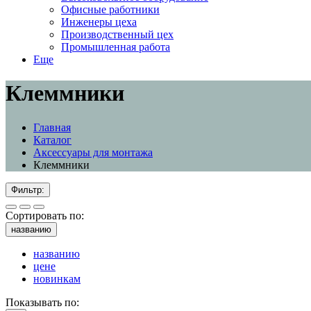
Офисные работники
Инженеры цеха
Производственный цех
Промышленная работа
Еще
Клеммники
Главная
Каталог
Аксессуары для монтажа
Клеммники
Фильтр:
Сортировать по:
названию
названию
цене
новинкам
Показывать по: