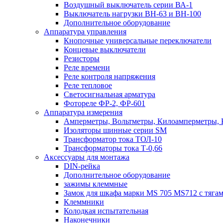
Воздушный выключатель серии ВА-1
Выключатель нагрузки ВН-63 и ВН-100
Дополнительное оборудование
Аппаратура управления
Кнопочные универсальные переключатели
Концевые выключатели
Резисторы
Реле времени
Реле контроля напряжения
Реле тепловое
Светосигнальная арматура
Фотореле ФР-2, ФР-601
Аппаратура измерения
Амперметры, Вольтметры, Килоамперметры, 
Изоляторы шинные серии SM
Трансформатор тока ТОЛ-10
Трансформаторы тока Т-0,66
Аксессуары для монтажа
DIN-рейка
Дополнительное оборудование
зажимы клеммные
Замок для шкафа марки MS 705 MS712 с тяга
Клеммники
Колодкая испытательная
Наконечники