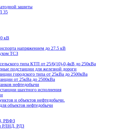
катодной защиты
Л 35
10 кВ
спорта напряжением до 27.5 кВ
жухом ТСЗ
льского типа КТП от 25/6(10)-0,4кВ до 250кВа
ные подстанции для железной дороги
ции городского типа от 25кВа до 2500кВа
нции от 25кВа до 2500кВа
анков нефтедобычи
танции шахтного исполнения
ии
нктов и объектов нефтедобычи.
ля объектов нефтедобычи
З, РВФЗ
и РЛНД, РДЗ