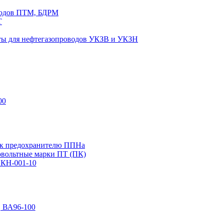
водов ПТМ, БДРМ
Т
иты для нефтегазопроводов УКЗВ и УКЗН
00
 к предохранителю ППНа
вольтные марки ПТ (ПК)
ПКН-001-10
, ВА96-100