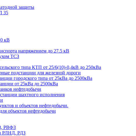
катодной защиты
Л 35
10 кВ
спорта напряжением до 27.5 кВ
жухом ТСЗ
льского типа КТП от 25/6(10)-0,4кВ до 250кВа
ные подстанции для железной дороги
ции городского типа от 25кВа до 2500кВа
нции от 25кВа до 2500кВа
анков нефтедобычи
танции шахтного исполнения
ии
нктов и объектов нефтедобычи.
ля объектов нефтедобычи
З, РВФЗ
и РЛНД, РДЗ