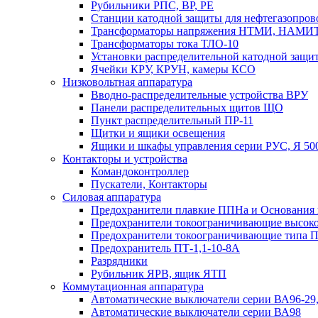
Рубильники РПС, ВР, РЕ
Станции катодной защиты для нефтегазопро
Трансформаторы напряжения НТМИ, НАМИ
Трансформаторы тока ТЛО-10
Установки распределительной катодной защ
Ячейки КРУ, КРУН, камеры КСО
Низковольтная аппаратура
Вводно-распределительные устройства ВРУ
Панели распределительных щитов ЩО
Пункт распределительный ПР-11
Щитки и ящики освещения
Ящики и шкафы управления серии РУС, Я 50
Контакторы и устройства
Командоконтроллер
Пускатели, Контакторы
Силовая аппаратура
Предохранители плавкие ППНа и Основания
Предохранители токоограничивающие высоко
Предохранители токоограничивающие типа 
Предохранитель ПТ-1,1-10-8А
Разрядники
Рубильник ЯРВ, ящик ЯТП
Коммутационная аппаратура
Автоматические выключатели серии ВА96-29
Автоматические выключатели серии ВА98