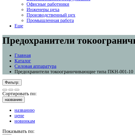
Офисные работники
Инженеры цеха
Производственный цех
Промышленная работа
Еще
Предохранители токоогранич
Главная
Каталог
Силовая аппаратура
Предохранители токоограничивающие типа ПКН-001-10
Фильтр:
Сортировать по:
названию
названию
цене
новинкам
Показывать по: