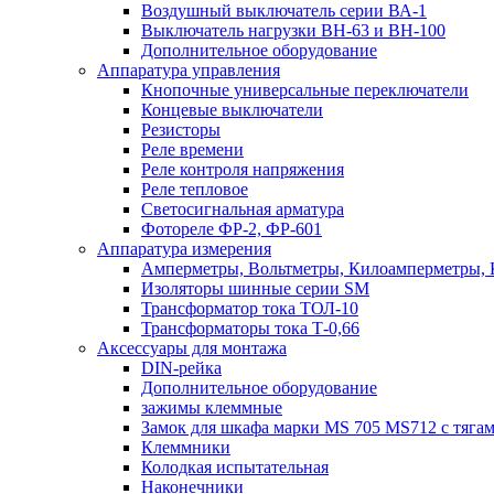
Воздушный выключатель серии ВА-1
Выключатель нагрузки ВН-63 и ВН-100
Дополнительное оборудование
Аппаратура управления
Кнопочные универсальные переключатели
Концевые выключатели
Резисторы
Реле времени
Реле контроля напряжения
Реле тепловое
Светосигнальная арматура
Фотореле ФР-2, ФР-601
Аппаратура измерения
Амперметры, Вольтметры, Килоамперметры, 
Изоляторы шинные серии SM
Трансформатор тока ТОЛ-10
Трансформаторы тока Т-0,66
Аксессуары для монтажа
DIN-рейка
Дополнительное оборудование
зажимы клеммные
Замок для шкафа марки MS 705 MS712 с тяга
Клеммники
Колодкая испытательная
Наконечники