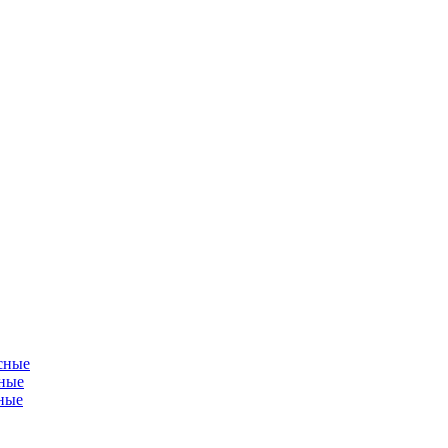
сные
ные
ные