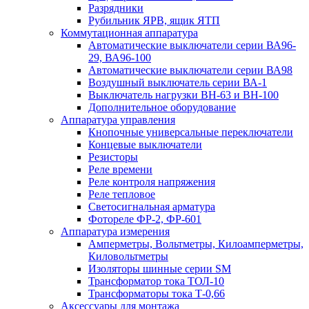
Разрядники
Рубильник ЯРВ, ящик ЯТП
Коммутационная аппаратура
Автоматические выключатели серии ВА96-
29, ВА96-100
Автоматические выключатели серии ВА98
Воздушный выключатель серии ВА-1
Выключатель нагрузки ВН-63 и ВН-100
Дополнительное оборудование
Аппаратура управления
Кнопочные универсальные переключатели
Концевые выключатели
Резисторы
Реле времени
Реле контроля напряжения
Реле тепловое
Светосигнальная арматура
Фотореле ФР-2, ФР-601
Аппаратура измерения
Амперметры, Вольтметры, Килоамперметры,
Киловольтметры
Изоляторы шинные серии SM
Трансформатор тока ТОЛ-10
Трансформаторы тока Т-0,66
Аксессуары для монтажа