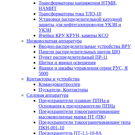
Трансформаторы напряжения НТМИ,
НАМИТ
Трансформаторы тока ТЛО-10
Установки распределительной катодной
защиты для нефтегазопроводов УКЗВ и
УКЗН
Ячейки КРУ, КРУН, камеры КСО
Низковольтная аппаратура
Вводно-распределительные устройства ВРУ
Панели распределительных щитов ЩО
Пункт распределительный ПР-11
Щитки и ящики освещения
Ящики и шкафы управления серии РУС, Я
5000
Контакторы и устройства
Командоконтроллер
Пускатели, Контакторы
Силовая аппаратура
Предохранители плавкие ППНа и
Основания к предохранителю ППНа
Предохранители токоограничивающие
высоковольтные марки ПТ (ПК)
Предохранители токоограничивающие типа
ПКН-001-10
Предохранитель ПТ-1,1-10-8А