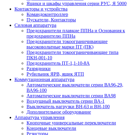
Ящики и шкафы управления серии РУС, Я 5000
Контакторы и устройства
Командоконтроллер
Пускатели, Контакторы
Силовая аппаратура
Предохранители плавкие ППНа и Основания к
предохранителю ППНа
Предохранители токоограничивающие
высоковольтные марки ПТ (ПК)
Предохранители токоограничивающие типа
ПКН-001-10
Предохранитель ПТ-1,1-10-8А
Разрядники
Рубильник ЯРВ, ящик ЯТП
Коммутационная аппаратура
Автоматические выключатели серии ВА96-29,
ВА96-100
Автоматические выключатели серии ВА98
Воздушный выключатель серии ВА-1
Выключатель нагрузки ВН-63 и ВН-100
Дополнительное оборудование
Аппаратура управления
Кнопочные универсальные переключатели
Концевые выключатели
Резисторы