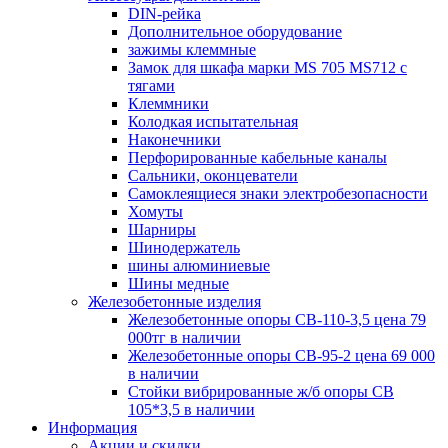
DIN-рейка
Дополнительное оборудование
зажимы клеммные
Замок для шкафа марки MS 705 MS712 с
тягами
Клеммники
Колодкая испытательная
Наконечники
Перфорированные кабельные каналы
Сальники, оконцеватели
Самоклеящиеся знаки электробезопасности
Хомуты
Шарниры
Шинодержатель
шины алюминиевые
Шины медные
Железобетонные изделия
Железобетонные опоры СВ-110-3,5 цена 79
000тг в наличии
Железобетонные опоры СВ-95-2 цена 69 000
в наличии
Стойки вибрированные ж/б опоры CВ
105*3,5 в наличии
Информация
Акции и скидки