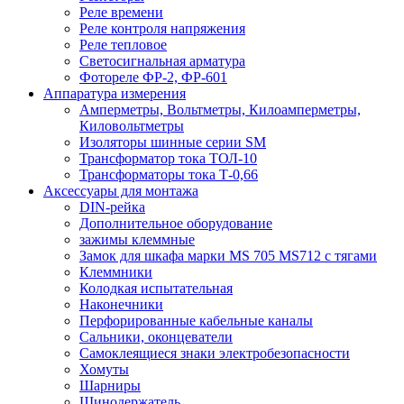
Реле времени
Реле контроля напряжения
Реле тепловое
Светосигнальная арматура
Фотореле ФР-2, ФР-601
Аппаратура измерения
Амперметры, Вольтметры, Килоамперметры,
Киловольтметры
Изоляторы шинные серии SM
Трансформатор тока ТОЛ-10
Трансформаторы тока Т-0,66
Аксессуары для монтажа
DIN-рейка
Дополнительное оборудование
зажимы клеммные
Замок для шкафа марки MS 705 MS712 с тягами
Клеммники
Колодкая испытательная
Наконечники
Перфорированные кабельные каналы
Сальники, оконцеватели
Самоклеящиеся знаки электробезопасности
Хомуты
Шарниры
Шинодержатель