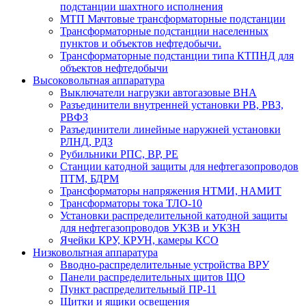
подстанции шахтного исполнения
МТП Мачтовые трансформаторные подстанции
Трансформаторные подстанции населенных
пунктов и объектов нефтедобычи.
Трансформаторные подстанции типа КТПНД для
объектов нефтедобычи
Высоковольтная аппаратура
Выключатели нагрузки автогазовые ВНА
Разъединители внутренней установки РВ, РВЗ,
РВФЗ
Разъединители линейные наружней установки
РЛНД, РДЗ
Рубильники РПС, ВР, РЕ
Станции катодной защиты для нефтегазопроводов
ПТМ, БДРМ
Трансформаторы напряжения НТМИ, НАМИТ
Трансформаторы тока ТЛО-10
Установки распределительной катодной защиты
для нефтегазопроводов УКЗВ и УКЗН
Ячейки КРУ, КРУН, камеры КСО
Низковольтная аппаратура
Вводно-распределительные устройства ВРУ
Панели распределительных щитов ЩО
Пункт распределительный ПР-11
Щитки и ящики освещения