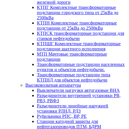
железной дороги
КТПГ Комплектные трансформаторные
подстанции городского типа от 25кВа до
2500кВа
КТПН Комплектные трансформаторные
подстанции от 25кВа до 2500кВа
КТПСК трансформаторные подстанции для
станков нефтедобычи
КТПШГ Комплектные трансформаторные
подстанции шахтного исполнения
МТП Мачтовые трансформаторные
подстанции
Трансформаторные подстанции населенных
пунктов и объектов нефтедобычи.
Трансформаторные подстанции типа
КТПНД для объектов нефтедобычи
Высоковольтная аппаратура
Выключатели нагрузки автогазовые ВНА
Разъединители внутренней установки РВ,
РВЗ, РВФЗ
Разъединители линейные наружней
установки РЛНД, РДЗ
Рубильники РПС, ВР, РЕ
Станции катодной защиты для
нефтегазопроводов ПТМ, БДРМ