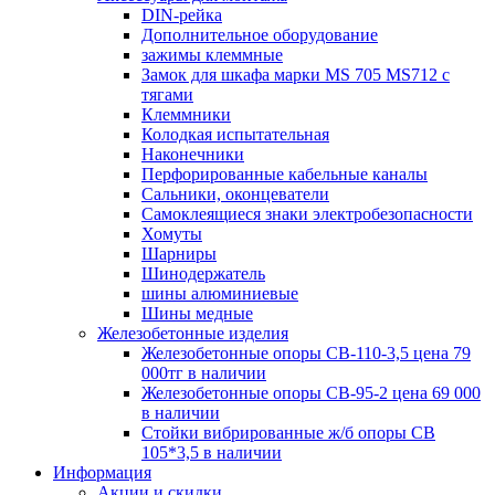
DIN-рейка
Дополнительное оборудование
зажимы клеммные
Замок для шкафа марки MS 705 MS712 с
тягами
Клеммники
Колодкая испытательная
Наконечники
Перфорированные кабельные каналы
Сальники, оконцеватели
Самоклеящиеся знаки электробезопасности
Хомуты
Шарниры
Шинодержатель
шины алюминиевые
Шины медные
Железобетонные изделия
Железобетонные опоры СВ-110-3,5 цена 79
000тг в наличии
Железобетонные опоры СВ-95-2 цена 69 000
в наличии
Стойки вибрированные ж/б опоры CВ
105*3,5 в наличии
Информация
Акции и скидки