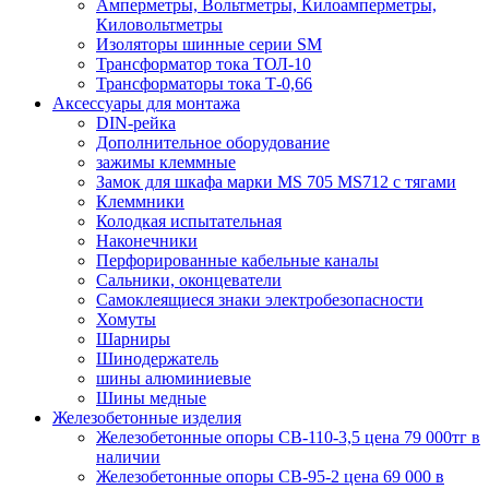
Амперметры, Вольтметры, Килоамперметры,
Киловольтметры
Изоляторы шинные серии SM
Трансформатор тока ТОЛ-10
Трансформаторы тока Т-0,66
Аксессуары для монтажа
DIN-рейка
Дополнительное оборудование
зажимы клеммные
Замок для шкафа марки MS 705 MS712 с тягами
Клеммники
Колодкая испытательная
Наконечники
Перфорированные кабельные каналы
Сальники, оконцеватели
Самоклеящиеся знаки электробезопасности
Хомуты
Шарниры
Шинодержатель
шины алюминиевые
Шины медные
Железобетонные изделия
Железобетонные опоры СВ-110-3,5 цена 79 000тг в
наличии
Железобетонные опоры СВ-95-2 цена 69 000 в