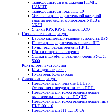
Трансформаторы напряжения НТМИ,
НАМИТ
Трансформаторы тока ТЛО-10
Установки распределительной катодной
защиты для нефтегазопроводов УКЗВ и
УКЗН
Ячейки КРУ, КРУН, камеры КСО
Низковольтная аппаратура
Вводно-распределительные устройства ВРУ
Панели распределительных щитов ЩО
Пункт распределительный ПР-11
Щитки и ящики освещения
Ящики и шкафы управления серии РУС, Я
5000
Контакторы и устройства
Командоконтроллер
Пускатели, Контакторы
Силовая аппаратура
Предохранители плавкие ППНа и
Основания к предохранителю ППНа
Предохранители токоограничивающие
высоковольтные марки ПТ (ПК)
Предохранители токоограничивающие типа
ПКН-001-10
Предохранитель ПТ-1,1-10-8А