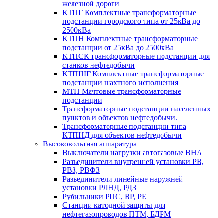
железной дороги
КТПГ Комплектные трансформаторные
подстанции городского типа от 25кВа до
2500кВа
КТПН Комплектные трансформаторные
подстанции от 25кВа до 2500кВа
КТПСК трансформаторные подстанции для
станков нефтедобычи
КТПШГ Комплектные трансформаторные
подстанции шахтного исполнения
МТП Мачтовые трансформаторные
подстанции
Трансформаторные подстанции населенных
пунктов и объектов нефтедобычи.
Трансформаторные подстанции типа
КТПНД для объектов нефтедобычи
Высоковольтная аппаратура
Выключатели нагрузки автогазовые ВНА
Разъединители внутренней установки РВ,
РВЗ, РВФЗ
Разъединители линейные наружней
установки РЛНД, РДЗ
Рубильники РПС, ВР, РЕ
Станции катодной защиты для
нефтегазопроводов ПТМ, БДРМ