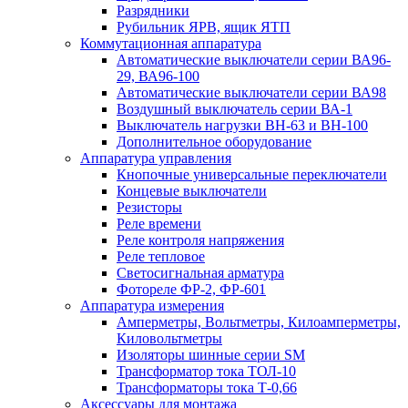
Разрядники
Рубильник ЯРВ, ящик ЯТП
Коммутационная аппаратура
Автоматические выключатели серии ВА96-
29, ВА96-100
Автоматические выключатели серии ВА98
Воздушный выключатель серии ВА-1
Выключатель нагрузки ВН-63 и ВН-100
Дополнительное оборудование
Аппаратура управления
Кнопочные универсальные переключатели
Концевые выключатели
Резисторы
Реле времени
Реле контроля напряжения
Реле тепловое
Светосигнальная арматура
Фотореле ФР-2, ФР-601
Аппаратура измерения
Амперметры, Вольтметры, Килоамперметры,
Киловольтметры
Изоляторы шинные серии SM
Трансформатор тока ТОЛ-10
Трансформаторы тока Т-0,66
Аксессуары для монтажа