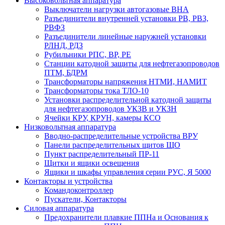
Высоковольтная аппаратура
Выключатели нагрузки автогазовые ВНА
Разъединители внутренней установки РВ, РВЗ,
РВФЗ
Разъединители линейные наружней установки
РЛНД, РДЗ
Рубильники РПС, ВР, РЕ
Станции катодной защиты для нефтегазопроводов
ПТМ, БДРМ
Трансформаторы напряжения НТМИ, НАМИТ
Трансформаторы тока ТЛО-10
Установки распределительной катодной защиты
для нефтегазопроводов УКЗВ и УКЗН
Ячейки КРУ, КРУН, камеры КСО
Низковольтная аппаратура
Вводно-распределительные устройства ВРУ
Панели распределительных щитов ЩО
Пункт распределительный ПР-11
Щитки и ящики освещения
Ящики и шкафы управления серии РУС, Я 5000
Контакторы и устройства
Командоконтроллер
Пускатели, Контакторы
Силовая аппаратура
Предохранители плавкие ППНа и Основания к