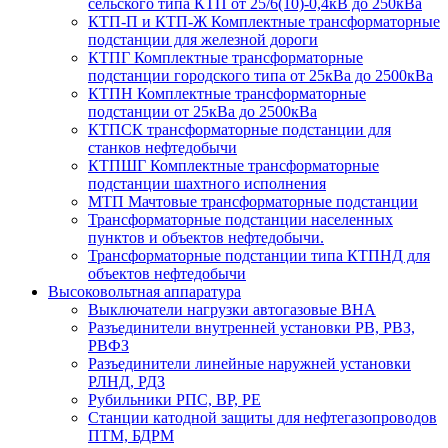
сельского типа КТП от 25/6(10)-0,4кВ до 250кВа
КТП-П и КТП-Ж Комплектные трансформаторные
подстанции для железной дороги
КТПГ Комплектные трансформаторные
подстанции городского типа от 25кВа до 2500кВа
КТПН Комплектные трансформаторные
подстанции от 25кВа до 2500кВа
КТПСК трансформаторные подстанции для
станков нефтедобычи
КТПШГ Комплектные трансформаторные
подстанции шахтного исполнения
МТП Мачтовые трансформаторные подстанции
Трансформаторные подстанции населенных
пунктов и объектов нефтедобычи.
Трансформаторные подстанции типа КТПНД для
объектов нефтедобычи
Высоковольтная аппаратура
Выключатели нагрузки автогазовые ВНА
Разъединители внутренней установки РВ, РВЗ,
РВФЗ
Разъединители линейные наружней установки
РЛНД, РДЗ
Рубильники РПС, ВР, РЕ
Станции катодной защиты для нефтегазопроводов
ПТМ, БДРМ