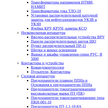
Трансформаторы напряжения НТМИ,
НАМИТ
Трансформаторы тока ТЛО-10
Установки распределительной катодной
защиты для нефтегазопроводов УКЗВ и
УКЗН
Ячейки КРУ, КРУН, камеры КСО
Низковольтная аппаратура
Вводно-распределительные устройства ВРУ
Панели распределительных щитов ЩО
Пункт распределительный ПР-11
Щитки и ящики освещения
Ящики и шкафы управления серии РУС, Я
5000
Контакторы и устройства
Командоконтроллер
Пускатели, Контакторы
Силовая аппаратура
Предохранители плавкие ППНа и
Основания к предохранителю ППНа
Предохранители токоограничивающие
высоковольтные марки ПТ (ПК)
Предохранители токоограничивающие типа
ПКН-001-10
Предохранитель ПТ-1,1-10-8А