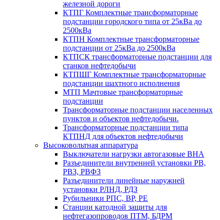
железной дороги
КТПГ Комплектные трансформаторные
подстанции городского типа от 25кВа до
2500кВа
КТПН Комплектные трансформаторные
подстанции от 25кВа до 2500кВа
КТПСК трансформаторные подстанции для
станков нефтедобычи
КТПШГ Комплектные трансформаторные
подстанции шахтного исполнения
МТП Мачтовые трансформаторные
подстанции
Трансформаторные подстанции населенных
пунктов и объектов нефтедобычи.
Трансформаторные подстанции типа
КТПНД для объектов нефтедобычи
Высоковольтная аппаратура
Выключатели нагрузки автогазовые ВНА
Разъединители внутренней установки РВ,
РВЗ, РВФЗ
Разъединители линейные наружней
установки РЛНД, РДЗ
Рубильники РПС, ВР, РЕ
Станции катодной защиты для
нефтегазопроводов ПТМ, БДРМ