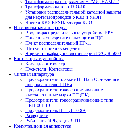
Трансформаторы напряжения НТМИ, НАМИТ
Трансформаторы тока ТЛО-10
Установки распределительной катодной защиты
для нефтегазопроводов УКЗВ и УКЗН
Ячейки КРУ, КРУН, камеры КСО
Низковольтная аппаратура
Вводно-распределительные устройства ВРУ
Панели распределительных щитов ЩО
Пункт распределительный ПР-11
Щитки и ящики освещения
Ящики и шкафы управления серии РУС, Я 5000
Контакторы и устройства
Командоконтроллер
Пускатели, Контакторы
Силовая аппаратура
Предохранители плавкие ППНа и Основания к
предохранителю ППНа
Предохранители токоограничивающие
высоковольтные марки ПТ (ПК)
Предохранители токоограничивающие типа
ПКН-001-10
Предохранитель ПТ-1,1-10-8А
Разрядники
Рубильник ЯРВ, ящик ЯТП
Коммутационная аппаратура