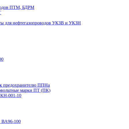
водов ПТМ, БДРМ
Т
иты для нефтегазопроводов УКЗВ и УКЗН
00
 к предохранителю ППНа
вольтные марки ПТ (ПК)
ПКН-001-10
, ВА96-100