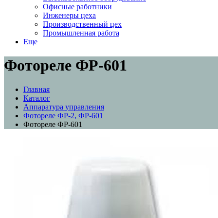
Офисные работники
Инженеры цеха
Производственный цех
Промышленная работа
Еще
Фотореле ФР-601
Главная
Каталог
Аппаратура управления
Фотореле ФР-2, ФР-601
Фотореле ФР-601