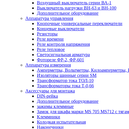
Воздушный выключатель серии ВА-1
Выключатель нагрузки ВН-63 и ВН-100
Дополнительное оборудование
Аппаратура управления
Кнопочные универсальные переключатели
Концевые выключатели
Резисторы
Реле времени
Реле контроля напряжения
Реле тепловое
Светосигнальная арматура
Фотореле ФР-2, ФР-601
Аппаратура измерения
Амперметры, Вольтметры, Килоамперметры, 
Изоляторы шинные серии SM
Трансформатор тока ТОЛ-10
Трансформаторы тока Т-0,66
Аксессуары для монтажа
DIN-рейка
Дополнительное оборудование
зажимы клеммные
Замок для шкафа марки MS 705 MS712 с тяга
Клеммники
Колодкая испытательная
Наконечники