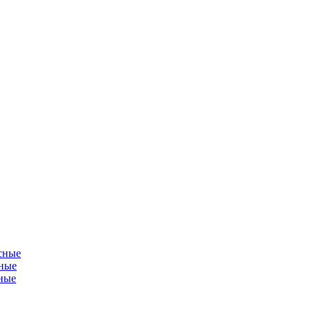
сные
ные
ные