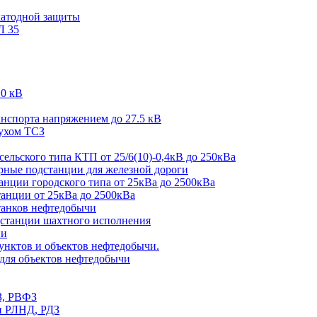
катодной защиты
Л 35
10 кВ
спорта напряжением до 27.5 кВ
жухом ТСЗ
льского типа КТП от 25/6(10)-0,4кВ до 250кВа
ные подстанции для железной дороги
ции городского типа от 25кВа до 2500кВа
нции от 25кВа до 2500кВа
анков нефтедобычи
танции шахтного исполнения
ии
нктов и объектов нефтедобычи.
ля объектов нефтедобычи
З, РВФЗ
и РЛНД, РДЗ